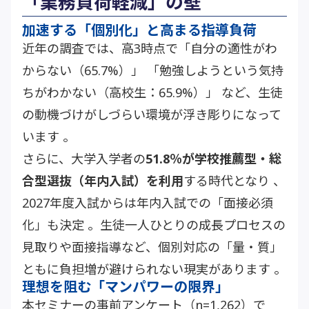
「業務負荷軽減」の壁
加速する「個別化」と高まる指導負荷
近年の調査では、高3時点で「自分の適性がわ
からない（65.7%）」 「勉強しようという気持
ちがわかない（高校生：65.9%）」 など、生徒
の動機づけがしづらい環境が浮き彫りになって
います 。
さらに、大学入学者の
51.8％が学校推薦型・総
合型選抜（年内入試）を利用
する時代となり 、
2027年度入試からは
年内入試での「面接必須
化」も決定
。生徒一人ひとりの成長プロセスの
見取りや面接指導など、個別対応の「量・質」
ともに負担増が避けられない現実があります 。
理想を阻む「マンパワーの限界」
本セミナーの事前アンケート（n=1,262）で